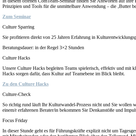
In diesem offenen ComTeam-Seminar finden Sie Antworten auf Ihre Ku
Prinzipien und Tools für die unmittelbare Anwendung – die ‚Butter bei
Zum Seminar
Culture Sparring
Sie profitieren direkt von 25 Jahren Erfahrung in Kulturentwicklungs
Beratungsdauer: in der Regel 3×2 Stunden
Culture Hacks
Unsere Culture Hacks begleiten Teams spielerisch, effektiv und mit k
Hacks sorgen dafür, dass Kultur auf Teamebene im Blick bleibt.
Zu den Culture Hacks
Culture-Check
So richtig rund läuft Ihr Kulturwandel-Prozess nicht und Sie wollen
einem/r erfahrenen Berater/in bekommen Sie Denkanstöße und Impulse
Focus Friday
In dieser Stunde geht es für Führungskräfte explizit
nicht
um Tagesgesc