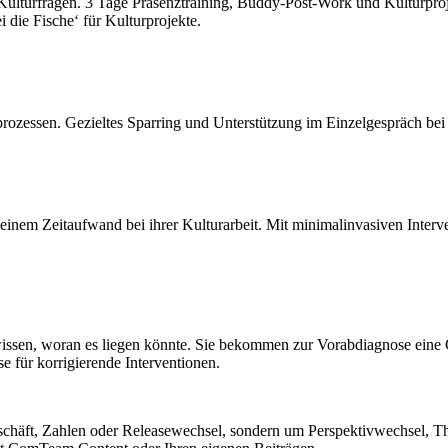
lturfragen. 3 Tage Präsenztraining, Buddy-Post-Work und Kulturprojek
 die Fische‘ für Kulturprojekte.
prozessen. Gezieltes Sparring und Unterstützung im Einzelgespräch bei 
leinem Zeitaufwand bei ihrer Kulturarbeit. Mit minimalinvasiven Inter
 wissen, woran es liegen könnte. Sie bekommen zur Vorabdiagnose eine 
 für korrigierende Interventionen.
häft, Zahlen oder Releasewechsel, sondern um Perspektivwechsel, 