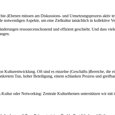
rarchie-)Ebenen müssen am Diskussions- und Umsetzungsprozess aktiv tei
le notwendigen Aspekte, um eine Zielkultur tatsächlich in kollektive V
eränderungen ressourcenschonend und effizient geschieht. Und dass vie
ungen.
von Kulturentwicklung. Oft sind es einzelne (Geschäfts-)Bereiche, die 
nkretem Tun, hoher Beteiligung, einem schlanken Prozess und greifbar
-Kultur oder Networking: Zentrale Kulturthemen unterstützen wir mit i