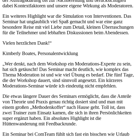
der Auftragsklärung bis zur Nachbereitung und berücksichtigten
dabei Kontextfaktoren und unsere eigene Wirkung als Moderatoren.
Ein weiteres Highlight war die Simulation von Interventionen. Das
Seminar hat unglaublich viel Spaß gemacht und war eine ganz
besondere Reise mit viel Liebe zum Detail, kleinen Überraschungen
für die Teilnehmer und lebhaften Diskussionen beim Abendessen.
Vielen herzlichen Dank!“
Kimberly Boates, Personalentwicklung
„Wer denkt, nach dem Workshop ein Moderations-Experte zu sein,
hat sich getäuscht! Das Seminar macht deutlich, wie komplex das
Thema Moderation ist und wie viel Übung es bedarf. Die fünf Tage,
die der Workshop dauert, sind sinnvoll angesetzt. Ein kürzeres
Moderations-Seminar würde ich eindeutig nicht empfehlen.
Die etwas längere Dauer des Seminars ermöglicht, dass die Anteile
von Theorie und Praxis genau richtig dosiert sind und man mit
einem großen „Methodenkoffer“ nach Hause geht. Toll ist, dass
zwei Trainer zum Einsatz kamen, die sich in ihren Persönlichkeiten
super ergänzt haben. Ein absolutes Highlight ist die
Hüttenwanderung mit Feedbackrunde.
Ein Seminar bei ComTeam fühlt sich fast ein bisschen wie Urlaub