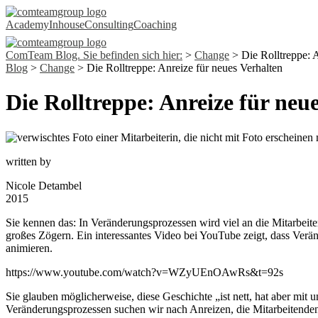
Academy
Inhouse
Consulting
Coaching
ComTeam Blog. Sie befinden sich hier:
>
Change
>
Die Rolltreppe: 
Blog
>
Change
>
Die Rolltreppe: Anreize für neues Verhalten
Die Rolltreppe: Anreize für neu
written by
Nicole Detambel
2015
Sie kennen das: In Veränderungsprozessen wird viel an die Mitarbeite
großes Zögern. Ein interessantes Video bei YouTube zeigt, dass Ve
animieren.
https://www.youtube.com/watch?v=WZyUEnOAwRs&t=92s
Sie glauben möglicherweise, diese Geschichte „ist nett, hat aber mit 
Veränderungsprozessen suchen wir nach Anreizen, die Mitarbeitende