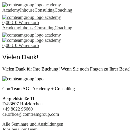
Bestätigung
Academy
Inhouse
Consulting
Coaching
0,00
€
0
Warenkorb
Academy
Inhouse
Consulting
Coaching
0,00
€
0
Warenkorb
Vielen Dank!
Vielen Dank für Ihre Buchung! Wenn Sie noch Fragen zu Ihrer Bestell
ComTeam AG | Academy + Consulting
Bergfeldstraße 11
D-83607 Holzkirchen
+49 8022 96660
de.office@comteamgroup.com
Alle Seminare und Ausbildungen
Jobs bei ComTeam