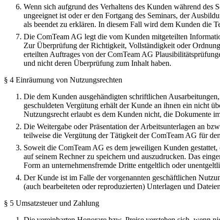
Wenn sich aufgrund des Verhaltens des Kunden während des S
ungeeignet ist oder er den Fortgang des Seminars, der Ausbi
als beendet zu erklären. In diesem Fall wird dem Kunden die Te
Die ComTeam AG legt die vom Kunden mitgeteilten Informationen
Zur Überprüfung der Richtigkeit, Vollständigkeit oder Ordnun
erteilten Auftrages von der ComTeam AG Plausibilitätsprüfung
und nicht deren Überprüfung zum Inhalt haben.
§ 4 Einräumung von Nutzungsrechten
Die dem Kunden ausgehändigten schriftlichen Ausarbeitungen, 
geschuldeten Vergütung erhält der Kunde an ihnen ein nicht üb
Nutzungsrecht erlaubt es dem Kunden nicht, die Dokumente im I
Die Weitergabe oder Präsentation der Arbeitsunterlagen an bz
teilweise die Vergütung der Tätigkeit der ComTeam AG für den
Soweit die ComTeam AG es dem jeweiligen Kunden gestattet, die
auf seinem Rechner zu speichern und auszudrucken. Das eing
Form an unternehmensfremde Dritte entgeltlich oder unentgeltl
Der Kunde ist im Falle der vorgenannten geschäftlichen Nutzu
(auch bearbeiteten oder reproduzierten) Unterlagen und Dateie
§ 5 Umsatzsteuer und Zahlung
Die vereinbarten Honorare bzw. Preise verstehen sich, wenn ni