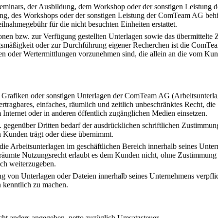
eminars, der Ausbildung, dem Workshop oder der sonstigen Leistung
ldung, des Workshops oder der sonstigen Leistung der ComTeam AG beh
ilnahmegebühr für die nicht besuchten Einheiten erstattet.
 bzw. zur Verfügung gestellten Unterlagen sowie das übermittelte Zahl
gsmäßigkeit oder zur Durchführung eigener Recherchen ist die ComTea
en oder Wertermittlungen vorzunehmen sind, die allein an die vom Ku
Grafiken oder sonstigen Unterlagen der ComTeam AG (Arbeitsunterlagen
ertragbares, einfaches, räumlich und zeitlich unbeschränktes Recht, d
nternet oder in anderen öffentlich zugänglichen Medien einsetzen.
w. gegenüber Dritten bedarf der ausdrücklichen schriftlichen Zustimm
 Kunden trägt oder diese übernimmt.
 Arbeitsunterlagen im geschäftlichen Bereich innerhalb seines Untern
eräumte Nutzungsrecht erlaubt es dem Kunden nicht, ohne Zustimmun
ich weiterzugeben.
ng von Unterlagen oder Dateien innerhalb seines Unternehmens verpfli
n kenntlich zu machen.
cht anders angegeben, netto zuzüglich Umsatzsteuer.