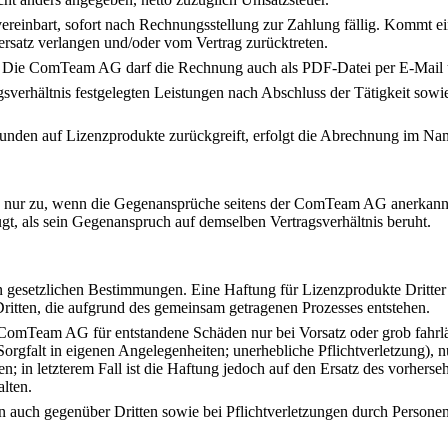
ereinbart, sofort nach Rechnungsstellung zur Zahlung fällig. Kommt e
atz verlangen und/oder vom Vertrag zurücktreten.
 Die ComTeam AG darf die Rechnung auch als PDF-Datei per E-Mail ü
gsverhältnis festgelegten Leistungen nach Abschluss der Tätigkeit so
unden auf Lizenzprodukte zurückgreift, erfolgt die Abrechnung im 
ur zu, wenn die Gegenansprüche seitens der ComTeam AG anerkannt ode
gt, als sein Gegenanspruch auf demselben Vertragsverhältnis beruht.
esetzlichen Bestimmungen. Eine Haftung für Lizenzprodukte Dritter 
itten, die aufgrund des gemeinsam getragenen Prozesses entstehen.
ComTeam AG für entstandene Schäden nur bei Vorsatz oder grob fahrlä
orgfalt in eigenen Angelegenheiten; unerhebliche Pflichtverletzung), n
en; in letzterem Fall ist die Haftung jedoch auf den Ersatz des vorhers
lten.
n auch gegenüber Dritten sowie bei Pflichtverletzungen durch Person