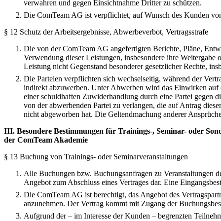
verwahren und gegen Einsichtnahme Dritter zu schützen.
Die ComTeam AG ist verpflichtet, auf Wunsch des Kunden von i
§ 12 Schutz der Arbeitsergebnisse, Abwerbeverbot, Vertragsstrafe
Die von der ComTeam AG angefertigten Berichte, Pläne, Entwü
Verwendung dieser Leistungen, insbesondere ihre Weitergabe o
Leistung nicht Gegenstand besonderer gesetzlicher Rechte, insb
Die Parteien verpflichten sich wechselseitig, während der Ver
indirekt abzuwerben. Unter Abwerben wird das Einwirken auf e
einer schuldhaften Zuwiderhandlung durch eine Partei gegen die
von der abwerbenden Partei zu verlangen, die auf Antrag dieser 
nicht abgeworben hat. Die Geltendmachung anderer Ansprüche, 
III. Besondere Bestimmungen für Trainings-, Seminar- oder Son
der ComTeam Akademie
§ 13 Buchung von Trainings- oder Seminarveranstaltungen
Alle Buchungen bzw. Buchungsanfragen zu Veranstaltungen de
Angebot zum Abschluss eines Vertrages dar. Eine Eingangsbest
Die ComTeam AG ist berechtigt, das Angebot des Vertragspart
anzunehmen. Der Vertrag kommt mit Zugang der Buchungsbest
Aufgrund der – im Interesse der Kunden – begrenzten Teilnehm