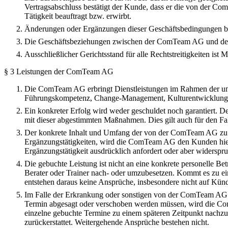
Vertragsabschluss bestätigt der Kunde, dass er die von der C
Tätigkeit beauftragt bzw. erwirbt.
Änderungen oder Ergänzungen dieser Geschäftsbedingungen bed
Die Geschäftsbeziehungen zwischen der ComTeam AG und den 
Ausschließlicher Gerichtsstand für alle Rechtstreitigkeiten i
§ 3 Leistungen der ComTeam AG
Die ComTeam AG erbringt Dienstleistungen im Rahmen der unab
Führungskompetenz, Change-Management, Kulturentwicklung, 
Ein konkreter Erfolg wird weder geschuldet noch garantiert.
mit dieser abgestimmten Maßnahmen. Dies gilt auch für den 
Der konkrete Inhalt und Umfang der von der ComTeam AG zu erbr
Ergänzungstätigkeiten, wird die ComTeam AG den Kunden hiera
Ergänzungstätigkeit ausdrücklich anfordert oder aber widerspr
Die gebuchte Leistung ist nicht an eine konkrete personelle 
Berater oder Trainer nach- oder umzubesetzen. Kommt es zu ei
entstehen daraus keine Ansprüche, insbesondere nicht auf K
Im Falle der Erkrankung oder sonstigen von der ComTeam AG nic
Termin abgesagt oder verschoben werden müssen, wird die Co
einzelne gebuchte Termine zu einem späteren Zeitpunkt nachzu
zurückerstattet. Weitergehende Ansprüche bestehen nicht.