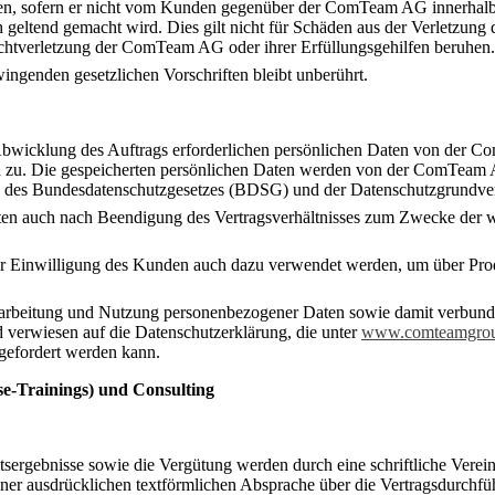
sen, sofern er nicht vom Kunden gegenüber der ComTeam AG innerhalb
tend gemacht wird. Dies gilt nicht für Schäden aus der Verletzung d
flichtverletzung der ComTeam AG oder ihrer Erfüllungsgehilfen beruhen
ngenden gesetzlichen Vorschriften bleibt unberührt.
r Abwicklung des Auftrags erforderlichen persönlichen Daten von der
 zu. Die gespeicherten persönlichen Daten werden von der ComTeam AG 
ng des Bundesdatenschutzgesetzes (BDSG) und der Datenschutzgrund
aten auch nach Beendigung des Vertragsverhältnisses zum Zwecke der 
her Einwilligung des Kunden auch dazu verwendet werden, um über Pr
rarbeitung und Nutzung personenbezogener Daten sowie damit verbund
verwiesen auf die Datenschutzerklärung, die unter
www.comteamgroup
ngefordert werden kann.
se-Trainings) und Consulting
itsergebnisse sowie die Vergütung werden durch eine schriftliche V
ner ausdrücklichen textförmlichen Absprache über die Vertragsdurchf