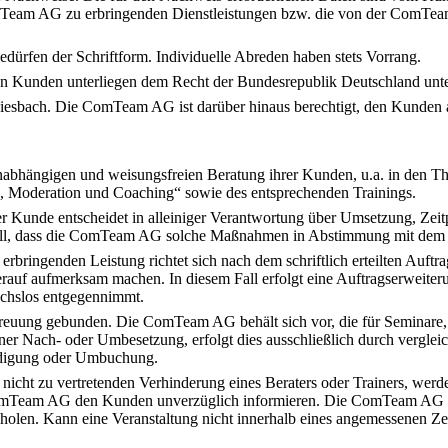
omTeam AG zu erbringenden Dienstleistungen bzw. die von der ComTeam 
ürfen der Schriftform. Individuelle Abreden haben stets Vorrang.
Kunden unterliegen dem Recht der Bundesrepublik Deutschland unte
st Miesbach. Die ComTeam AG ist darüber hinaus berechtigt, den Kunden
hängigen und weisungsfreien Beratung ihrer Kunden, u.a. in den The
Moderation und Coaching“ sowie des entsprechenden Trainings.
 Der Kunde entscheidet in alleiniger Verantwortung über Umsetzung, 
Fall, dass die ComTeam AG solche Maßnahmen in Abstimmung mit dem 
ingenden Leistung richtet sich nach dem schriftlich erteilten Auftra
uf aufmerksam machen. In diesem Fall erfolgt eine Auftragserweiteru
uchslos entgegennimmt.
Betreuung gebunden. Die ComTeam AG behält sich vor, die für Seminare
ner Nach- oder Umbesetzung, erfolgt dies ausschließlich durch vergl
ündigung oder Umbuchung.
ht zu vertretenden Verhinderung eines Beraters oder Trainers, werden 
mTeam AG den Kunden unverzüglich informieren. Die ComTeam AG ist 
holen. Kann eine Veranstaltung nicht innerhalb eines angemessenen Ze