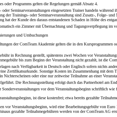
es oder Programms gelten die Regelungen gemäß Absatz 4.
oder Seminarveranstaltungen eingesetzten Trainer handeln während i
g der Trainings- oder Seminarveranstaltung sind Zusatz-, Folge- und
ng hat der Kunde den daraus entstandenen Schaden in Höhe des entgan
matisch ein Zimmer mit Übernachtung und Tagungsverpflegung im vo
ornierungen und Umbuchungen
taltungen der ComTeam Akademie gelten die in den Kursprogrammen oder
ühr in Rechnung gestellt, spätestens zwei Wochen vor Veranstaltungsb
ahmegebühr bis zum Beginn der Veranstaltung nicht gezahlt, ist die C
erlagen nach Verfügbarkeit in Deutsch oder Englisch sofern nichts ander
eine Zertifikatsurkunde. Sonstige Kosten im Zusammenhang mit dem Tr
in Nichterscheinen oder eine nur zeitweise Teilnahme an einer Veranst
geführt. Die Rechnungsstellung erfolgt durch das Partnerhotel am Ende
 Sonderveranstaltungen vor dem Veranstaltungsbeginn schriftlich wie fo
ranstaltungsbeginn, ist diese kostenfrei; etwa bereits gezahlte Teiln
n vor Veranstaltungsbeginn, wird eine Bearbeitungsgebühr von Euro 150
ber hinaus gezahlte Teilnahmegebühren werden von der ComTeam AG ersta