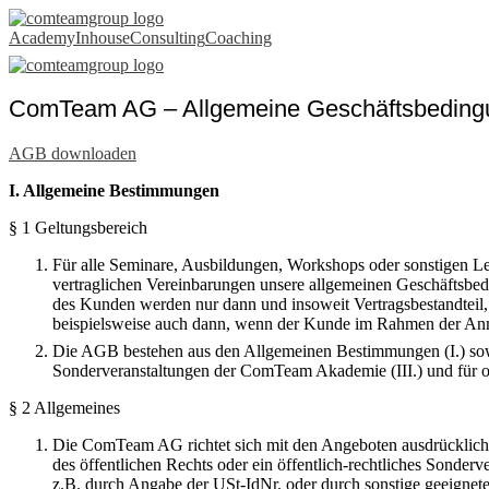
AGB
Academy
Inhouse
Consulting
Coaching
ComTeam AG – Allgemeine Geschäftsbeding
AGB downloaden
I. Allgemeine Bestimmungen
§ 1 Geltungsbereich
Für alle Seminare, Ausbildungen, Workshops oder sonstigen 
vertraglichen Vereinbarungen unsere allgemeinen Geschäftsb
des Kunden werden nur dann und insoweit Vertragsbestandteil, 
beispielsweise auch dann, wenn der Kunde im Rahmen der Anm
Die AGB bestehen aus den Allgemeinen Bestimmungen (I.) sowie
Sonderveranstaltungen der ComTeam Akademie (III.) und für on
§ 2 Allgemeines
Die ComTeam AG richtet sich mit den Angeboten ausdrücklich n
des öffentlichen Rechts oder ein öffentlich-rechtliches Sond
z.B. durch Angabe der USt-IdNr. oder durch sonstige geeigne