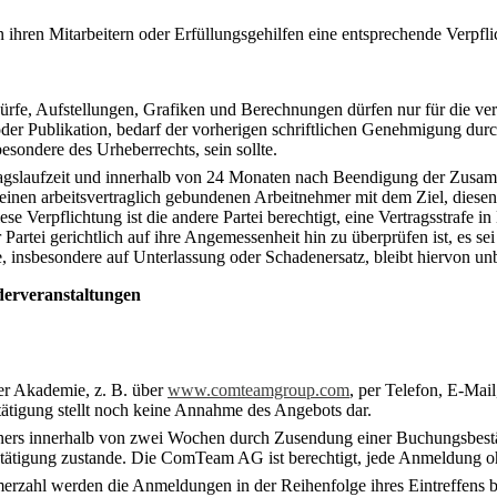
hren Mitarbeitern oder Erfüllungsgehilfen eine entsprechende Verpflic
rfe, Aufstellungen, Grafiken und Berechnungen dürfen nur für die ver
der Publikation, bedarf der vorherigen schriftlichen Genehmigung du
esondere des Urheberrechts, sein sollte.
tragslaufzeit und innerhalb von 24 Monaten nach Beendigung der Zusamme
inen arbeitsvertraglich gebundenen Arbeitnehmer mit dem Ziel, diesen
se Verpflichtung ist die andere Partei berechtigt, eine Vertragsstrafe 
Partei gerichtlich auf ihre Angemessenheit hin zu überprüfen ist, es sei
insbesondere auf Unterlassung oder Schadenersatz, bleibt hiervon unb
derveranstaltungen
r Akademie, z. B. über
www.comteamgroup.com
, per Telefon, E-Mail
ätigung stellt noch keine Annahme des Angebots dar.
ners innerhalb von zwei Wochen durch Zusendung einer Buchungsbestät
ätigung zustande. Die ComTeam AG ist berechtigt, jede Anmeldung 
erzahl werden die Anmeldungen in der Reihenfolge ihres Eintreffens be