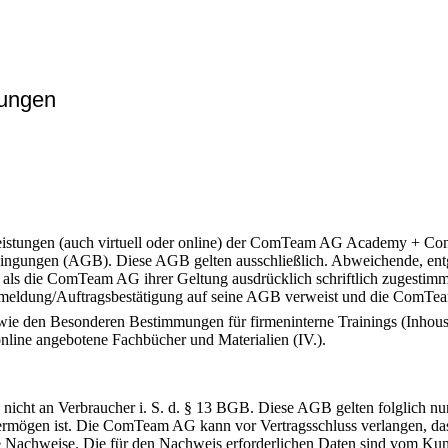
ungen
Leistungen (auch virtuell oder online) der ComTeam AG Academy + Co
edingungen (AGB). Diese AGB gelten ausschließlich. Abweichende, en
als die ComTeam AG ihrer Geltung ausdrücklich schriftlich zugestimmt 
eldung/Auftragsbestätigung auf seine AGB verweist und die ComTeam
 den Besonderen Bestimmungen für firmeninterne Trainings (Inhouse-Tr
line angebotene Fachbücher und Materialien (IV.).
icht an Verbraucher i. S. d. § 13 BGB. Diese AGB gelten folglich nu
ervermögen ist. Die ComTeam AG kann vor Vertragsschluss verlangen, d
te Nachweise. Die für den Nachweis erforderlichen Daten sind vom K