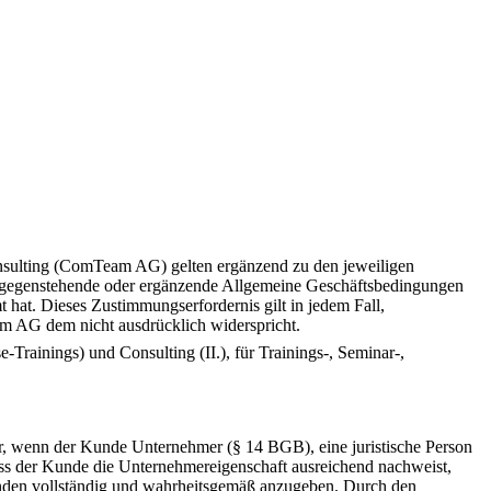
nsulting (ComTeam AG) gelten ergänzend zu den jeweiligen
tgegenstehende oder ergänzende Allgemeine Geschäftsbedingungen
hat. Dieses Zustimmungserfordernis gilt in jedem Fall,
 AG dem nicht ausdrücklich widerspricht.
ainings) und Consulting (II.), für Trainings-, Seminar-,
r, wenn der Kunde Unternehmer (§ 14 BGB), eine juristische Person
ass der Kunde die Unternehmereigenschaft ausreichend nachweist,
unden vollständig und wahrheitsgemäß anzugeben. Durch den