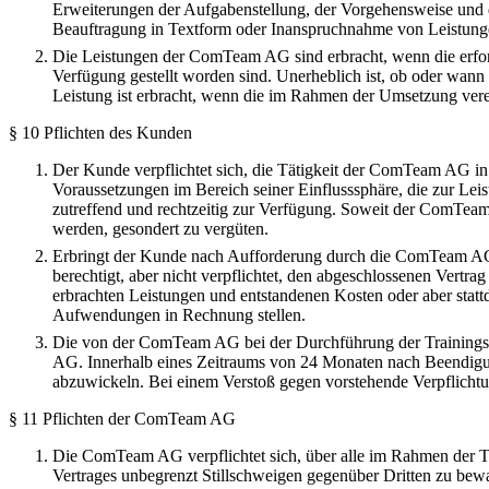
Erweiterungen der Aufgabenstellung, der Vorgehensweise und d
Beauftragung in Textform oder Inanspruchnahme von Leistung
Die Leistungen der ComTeam AG sind erbracht, wenn die erfor
Verfügung gestellt worden sind. Unerheblich ist, ob oder wan
Leistung ist erbracht, wenn die im Rahmen der Umsetzung ver
§ 10 Pflichten des Kunden
Der Kunde verpflichtet sich, die Tätigkeit der ComTeam AG in
Voraussetzungen im Bereich seiner Einflusssphäre, die zur Leist
zutreffend und rechtzeitig zur Verfügung. Soweit der ComTeam
werden, gesondert zu vergüten.
Erbringt der Kunde nach Aufforderung durch die ComTeam AG d
berechtigt, aber nicht verpflichtet, den abgeschlossenen Vert
erbrachten Leistungen und entstandenen Kosten oder aber statt
Aufwendungen in Rechnung stellen.
Die von der ComTeam AG bei der Durchführung der Trainings- 
AG. Innerhalb eines Zeitraums von 24 Monaten nach Beendigun
abzuwickeln. Bei einem Verstoß gegen vorstehende Verpflicht
§ 11 Pflichten der ComTeam AG
Die ComTeam AG verpflichtet sich, über alle im Rahmen der T
Vertrages unbegrenzt Stillschweigen gegenüber Dritten zu bewa