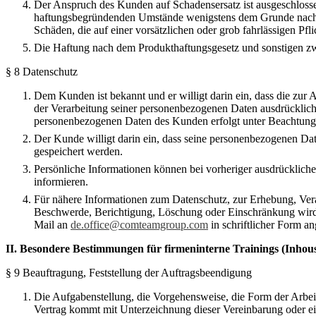
Der Anspruch des Kunden auf Schadensersatz ist ausgeschlos
haftungsbegründenden Umstände wenigstens dem Grunde nach gel
Schäden, die auf einer vorsätzlichen oder grob fahrlässigen P
Die Haftung nach dem Produkthaftungsgesetz und sonstigen zwi
§ 8 Datenschutz
Dem Kunden ist bekannt und er willigt darin ein, dass die zu
der Verarbeitung seiner personenbezogenen Daten ausdrücklich
personenbezogenen Daten des Kunden erfolgt unter Beachtu
Der Kunde willigt darin ein, dass seine personenbezogenen D
gespeichert werden.
Persönliche Informationen können bei vorheriger ausdrücklic
informieren.
Für nähere Informationen zum Datenschutz, zur Erhebung, Ve
Beschwerde, Berichtigung, Löschung oder Einschränkung wird 
Mail an
de.office@comteamgroup.com
in schriftlicher Form a
II. Besondere Bestimmungen fü
r
firmeninterne Trainings (Inhou
§ 9 Beauftragung, Feststellung der Auftragsbeendigung
Die Aufgabenstellung, die Vorgehensweise, die Form der Arbe
Vertrag kommt mit Unterzeichnung dieser Vereinbarung oder ei