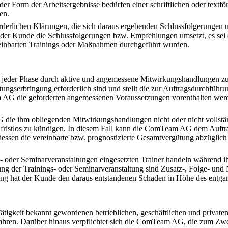
er Form der Arbeitsergebnisse bedürfen einer schriftlichen oder text
en.
derlichen Klärungen, die sich daraus ergebenden Schlussfolgerungen
n der Kunde die Schlussfolgerungen bzw. Empfehlungen umsetzt, es se
einbarten Trainings oder Maßnahmen durchgeführt wurden.
 jeder Phase durch aktive und angemessene Mitwirkungshandlungen zu u
ungserbringung erforderlich sind und stellt die zur Auftragsdurchführu
 AG die geforderten angemessenen Voraussetzungen vorenthalten werde
ie ihm obliegenden Mitwirkungshandlungen nicht oder nicht vollstän
rag fristlos zu kündigen. In diesem Fall kann die ComTeam AG dem Auft
dessen die vereinbarte bzw. prognostizierte Gesamtvergütung abzüglich 
oder Seminarveranstaltungen eingesetzten Trainer handeln während i
g der Trainings- oder Seminarveranstaltung sind Zusatz-, Folge- und
ung hat der Kunde den daraus entstandenen Schaden in Höhe des entga
ätigkeit bekannt gewordenen betrieblichen, geschäftlichen und priva
hren. Darüber hinaus verpflichtet sich die ComTeam AG, die zum Zweck