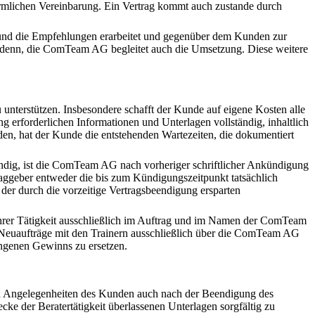
förmlichen Vereinbarung. Ein Vertrag kommt auch zustande durch
 und die Empfehlungen erarbeitet und gegenüber dem Kunden zur
i denn, die ComTeam AG begleitet auch die Umsetzung. Diese weitere
nterstützen. Insbesondere schafft der Kunde auf eigene Kosten alle
ng erforderlichen Informationen und Unterlagen vollständig, inhaltlich
n, hat der Kunde die entstehenden Wartezeiten, die dokumentiert
dig, ist die ComTeam AG nach vorheriger schriftlicher Ankündigung
raggeber entweder die bis zum Kündigungszeitpunkt tatsächlich
der durch die vorzeitige Vertragsbeendigung ersparten
hrer Tätigkeit ausschließlich im Auftrag und im Namen der ComTeam
 Neuaufträge mit den Trainern ausschließlich über die ComTeam AG
ngenen Gewinns zu ersetzen.
ten Angelegenheiten des Kunden auch nach der Beendigung des
e der Beratertätigkeit überlassenen Unterlagen sorgfältig zu