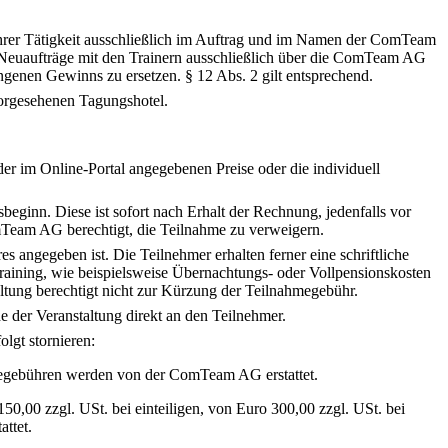
hrer Tätigkeit ausschließlich im Auftrag und im Namen der ComTeam
 Neuaufträge mit den Trainern ausschließlich über die ComTeam AG
genen Gewinns zu ersetzen. § 12 Abs. 2 gilt entsprechend.
rgesehenen Tagungshotel.
 im Online-Portal angegebenen Preise oder die individuell
eginn. Diese ist sofort nach Erhalt der Rechnung, jedenfalls vor
omTeam AG berechtigt, die Teilnahme zu verweigern.
es angegeben ist. Die Teilnehmer erhalten ferner eine schriftliche
aining, wie beispielsweise Übernachtungs- oder Vollpensionskosten
altung berechtigt nicht zur Kürzung der Teilnahmegebühr.
 der Veranstaltung direkt an den Teilnehmer.
lgt stornieren:
ahmegebühren werden von der ComTeam AG erstattet.
,00 zzgl. USt. bei einteiligen, von Euro 300,00 zzgl. USt. bei
ttet.