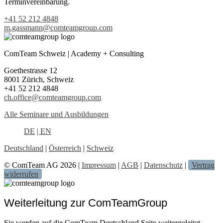
Terminvereinbarung.
+41 52 212 4848
m.gassmann@comteamgroup.com
ComTeam Schweiz | Academy + Consulting
Goethestrasse 12
8001 Zürich, Schweiz
+41 52 212 4848
ch.office@comteamgroup.com
Alle Seminare und Ausbildungen
DE
| EN
Deutschland
|
Österreich
|
Schweiz
© ComTeam AG 2026 |
Impressum
|
AGB
|
Datenschutz
|
Vertrag
widerrufen
Weiterleitung zur ComTeamGroup
Sie werden auf die ComTeam Deutschland Seite weitergeleitet.