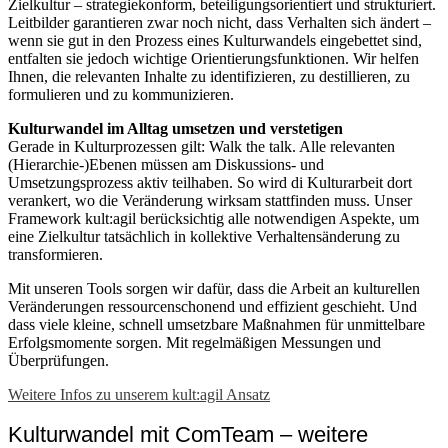
Zielkultur – strategiekonform, beteiligungsorientiert und strukturiert.
Leitbilder garantieren zwar noch nicht, dass Verhalten sich ändert –
wenn sie gut in den Prozess eines Kulturwandels eingebettet sind,
entfalten sie jedoch wichtige Orientierungsfunktionen. Wir helfen
Ihnen, die relevanten Inhalte zu identifizieren, zu destillieren, zu
formulieren und zu kommunizieren.
Kulturwandel im Alltag umsetzen und verstetigen
Gerade in Kulturprozessen gilt: Walk the talk. Alle relevanten
(Hierarchie-)Ebenen müssen am Diskussions- und
Umsetzungsprozess aktiv teilhaben. So wird di Kulturarbeit dort
verankert, wo die Veränderung wirksam stattfinden muss. Unser
Framework kult:agil berücksichtig alle notwendigen Aspekte, um
eine Zielkultur tatsächlich in kollektive Verhaltensänderung zu
transformieren.
Mit unseren Tools sorgen wir dafür, dass die Arbeit an kulturellen
Veränderungen ressourcenschonend und effizient geschieht. Und
dass viele kleine, schnell umsetzbare Maßnahmen für unmittelbare
Erfolgsmomente sorgen. Mit regelmäßigen Messungen und
Überprüfungen.
Weitere Infos zu unserem kult:agil Ansatz
Kulturwandel mit ComTeam – weitere