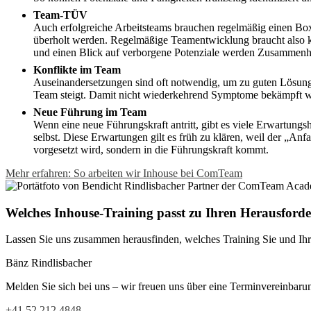
Team-TÜV
Auch erfolgreiche Arbeitsteams brauchen regelmäßig einen Bo
überholt werden. Regelmäßige Teamentwicklung braucht also ke
und einen Blick auf verborgene Potenziale werden Zusammenhal
Konflikte im Team
Auseinandersetzungen sind oft notwendig, um zu guten Lösunge
Team steigt. Damit nicht wiederkehrend Symptome bekämpft wer
Neue Führung im Team
Wenn eine neue Führungskraft antritt, gibt es viele Erwartun
selbst. Diese Erwartungen gilt es früh zu klären, weil der „Anf
vorgesetzt wird, sondern in die Führungskraft kommt.
Mehr erfahren: So arbeiten wir Inhouse bei ComTeam
Welches Inhouse-Training passt zu Ihren Herausford
Lassen Sie uns zusammen herausfinden, welches Training Sie und Ihr
Bänz Rindlisbacher
Melden Sie sich bei uns – wir freuen uns über eine Terminvereinbaru
+41 52 212 4848