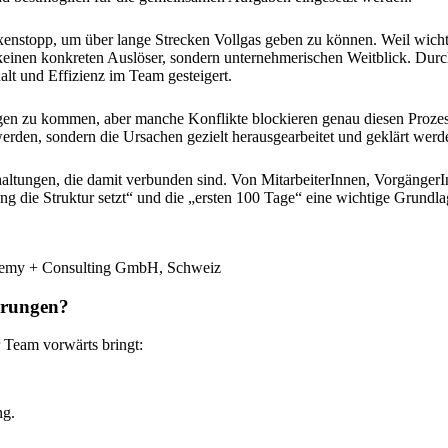
xenstopp, um über lange Strecken Vollgas geben zu können. Weil wic
inen konkreten Auslöser, sondern unternehmerischen Weitblick. Durch
t und Effizienz im Team gesteigert.
n zu kommen, aber manche Konflikte blockieren genau diesen Prozess.
den, sondern die Ursachen gezielt herausgearbeitet und geklärt werd
gshaltungen, die damit verbunden sind. Von MitarbeiterInnen, Vorgänge
ang die Struktur setzt“ und die „ersten 100 Tage“ eine wichtige Grundl
erungen?
 Team vorwärts bringt:
ng.