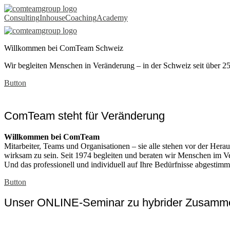
ComTeam
Consulting
Inhouse
Coaching
Academy
Schweiz
–
Willkommen bei ComTeam Schweiz
Beratung
Wir begleiten Menschen in Veränderung – in der Schweiz seit über 25
Button
für
Change,
ComTeam steht für Veränderung
Führung
Willkommen bei ComTeam
und
Mitarbeiter, Teams und Organisationen – sie alle stehen vor der Hera
wirksam zu sein. Seit 1974 begleiten und beraten wir Menschen im V
Kulturentwicklung
Und das professionell und individuell auf Ihre Bedürfnisse abgestimm
Button
Unser ONLINE-Seminar zu hybrider Zusammen