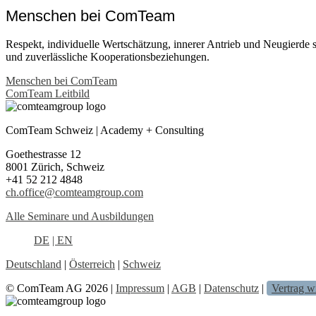
Menschen bei ComTeam
Respekt, individuelle Wertschätzung, innerer Antrieb und Neugierde s
und zuverlässliche Kooperationsbeziehungen.
Menschen bei ComTeam
ComTeam Leitbild
ComTeam Schweiz | Academy + Consulting
Goethestrasse 12
8001 Zürich, Schweiz
+41 52 212 4848
ch.office@comteamgroup.com
Alle Seminare und Ausbildungen
DE
| EN
Deutschland
|
Österreich
|
Schweiz
© ComTeam AG 2026 |
Impressum
|
AGB
|
Datenschutz
|
Vertrag w